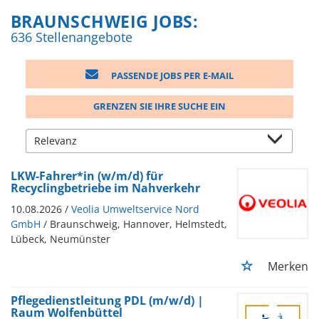
BRAUNSCHWEIG JOBS:
636 Stellenangebote
PASSENDE JOBS PER E-MAIL
GRENZEN SIE IHRE SUCHE EIN
LKW-Fahrer*in (w/m/d) für
Recyclingbetriebe im Nahverkehr
10.08.2026 /
Veolia Umweltservice Nord
GmbH
/ Braunschweig, Hannover, Helmstedt,
Lübeck, Neumünster
Merken
Pflegedienstleitung PDL (m/w/d) |
Raum Wolfenbüttel