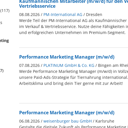
Kaufmännischen Mitarbeiter (m/w/d) für den V
Vertriebsservice
(117)
08.08.2026 /
PM-International AG
/ Dresden
Werde Teil der PM-International AG als Kaufmännischer 
ss
im Verkauf & Vertriebsservice. Nutze deine Fähigkeiten 
und erfolgreichen Unternehmen im Premium-Segment.
eting
Performance Marketing Manager (m/w/d)
07.08.2026 /
PLATINUM GmbH & Co. KG
/ Bingen am Rhei
7)
Werde Performance Marketing Manager (m/w/d) in Vollze
unsere Paid-Ads-Strategie für Tiernahrung international.
Arbeitsklima und bring dein Tier gerne mit zur Arbeit!
Performance Marketing Manager (m/w/d)
06.08.2026 /
weisenburger bau GmbH
/ Karlsruhe
Gestalte die digitale Zukunft als Performance Marketing