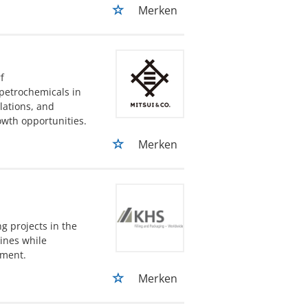
Merken
f
 petrochemicals in
ations, and
owth opportunities.
Merken
g projects in the
lines while
nment.
Merken