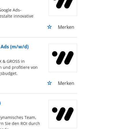
Google Ads-
talte innovative
Merken
 Ads (m/w/d)
X & GROSS in
und profitiere von
gsbudget.
Merken
)
 dynamisches Team,
rn Sie den ROI durch