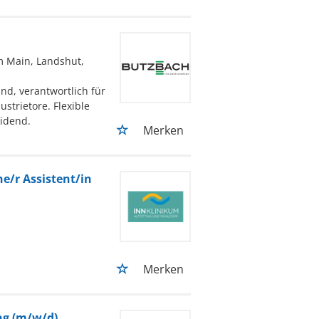
m Main, Landshut,
nd, verantwortlich für
trietore. Flexible
eidend.
Merken
e/r Assistent/in
Merken
ng (m/w/d)