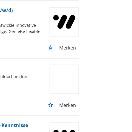
m/w/d)
twickle innovative
e. Genieße flexible
Merken
hldorf am Inn
Merken
T-Kenntnisse