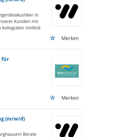
rgeräteakustiker in
unserer Kunden mit
 kollegialen Umfeld.
Merken
 für
Merken
ng (m/w/d)
urghausen! Berate