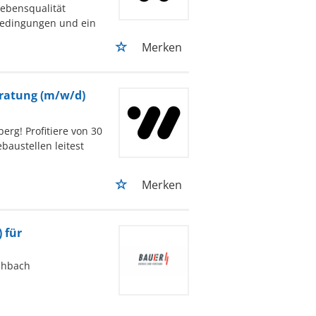
sbedingungen und ein
Merken
eratung (m/w/d)
rg! Profitiere von 30
baustellen leitest
Merken
 für
chbach