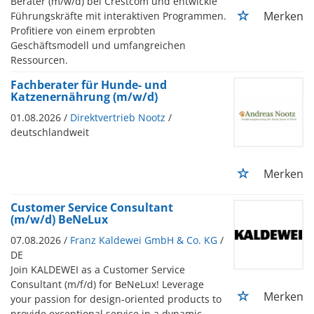
Berater (m/w/d) bei Crestcom und entwickle
Merken
Führungskräfte mit interaktiven Programmen.
Profitiere von einem erprobten
Geschäftsmodell und umfangreichen
Ressourcen.
Fachberater für Hunde- und
Katzenernährung (m/w/d)
01.08.2026 /
Direktvertrieb Nootz
/
deutschlandweit
Merken
Customer Service Consultant
(m/w/d) BeNeLux
07.08.2026 /
Franz Kaldewei GmbH & Co. KG
/
DE
Join KALDEWEI as a Customer Service
Consultant (m/f/d) for BeNeLux! Leverage
Merken
your passion for design-oriented products to
provide exceptional service in a dynamic