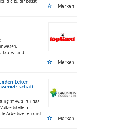
i, die zu dir passt.
Merken
d
hnwesen,
Urlaubs- und
..
Merken
tenden Leiter
asserwirtschaft
tung (m/w/d) für das
ollzeitstelle mit
ble Arbeitszeiten und
Merken