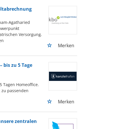
eltabrechnung
ham-Agatharied
chwerpunkt
atrischen Versorgung.
en
Merken
 bis zu 5 Tage
 5 Tagen Homeoffice.
g zu passenden
Merken
unsere zentralen