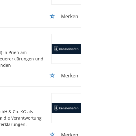
Merken
) in Prien am
teuererklärungen und
senden
Merken
mbH & Co. KG als
m die Verantwortung
rerklärungen.
Merken