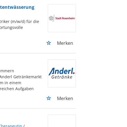
adtentwässerung
riker (m/w/d) für die
wortungsvolle
Merken
rammern
 Anderl Getränkemarkt
am in einem
reichen Aufgaben
Merken
Therapeutin
/