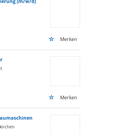
sierung (m/w/d)
Merken
r
t
Merken
 Baumaschinen
kirchen