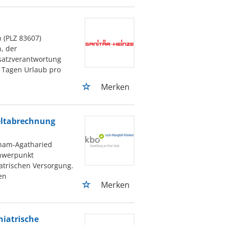
n (PLZ 83607)
, der
satzverantwortung
 Tagen Urlaub pro
Merken
eltabrechnung
ham-Agatharied
chwerpunkt
atrischen Versorgung.
en
Merken
hiatrische