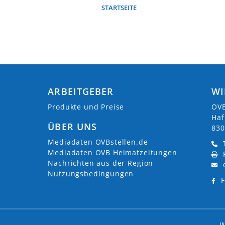
klinikum.de
STARTSEITE
www.innklinikum.de/
671 509-0
von-Paul-Str.
ötting
ARBEITGEBER
WI
Produkte und Preise
OVB
üche
Haf
ÜBER UNS
830
Mediadaten OVBstellen.de
Mediadaten OVB Heimatzeitungen
niker/in für Sanitär-, Heizungs- und Klimatechnik
Nachrichten aus der Region
Nutzungsbedingungen
F
 (ab 2027) m/w/d
I