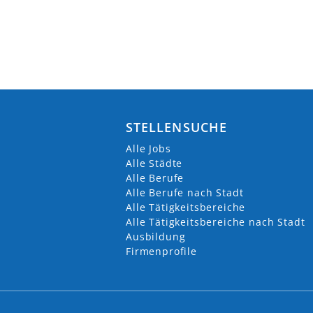
info@inn
VORHERIGE
https://
+49 (0) 8
Vinzenz-
84503 Alt
AKTUELLE JOBS (
12
)
STELLENSUCHE
Alle Jobs
Ausbildung m/w/d Fachkraft K
Alle Städte
Alle Berufe
10.07.2026
Altötting
Alle Berufe nach Stadt
Alle Tätigkeitsbereiche
Ausbildung m/w/d Anlagenmecha
Alle Tätigkeitsbereiche nach Stadt
03.08.2026
Altötting
Ausbildung
Firmenprofile
Ausbildung Pflegefachassistenz
03.08.2026
Altötting