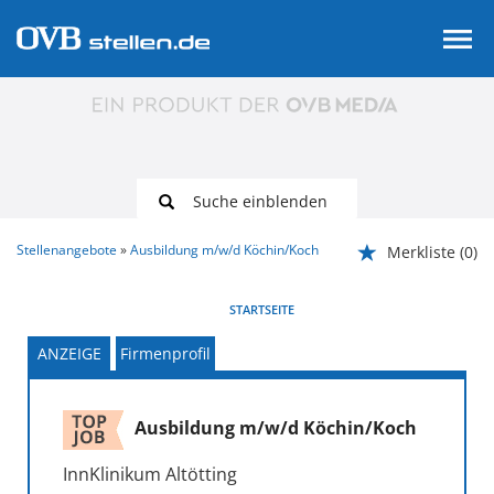
Suche einblenden
Stellenangebote
Ausbildung m/w/d Köchin/Koch
Merkliste
(0)
VORHERIGE
WEITER
STARTSEITE
ANZEIGE
Firmenprofil
Ausbildung m/w/d Köchin/Koch
InnKlinikum Altötting