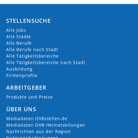
info@innklinikum.de
https://www.innklinikum.de/
STELLENSUCHE
+49 (0) 8671 509-0
Alle Jobs
Vinzenz-von-Paul-Str.
Alle Städte
84503 Altötting
Alle Berufe
Alle Berufe nach Stadt
Alle Tätigkeitsbereiche
AKTUELLE JOBS (
12
)
Alle Tätigkeitsbereiche nach Stadt
Ausbildung
Ausbildung m/w/d Anlagenmechaniker/in für
Firmenprofile
Sanitär-, Heizungs- und Klimatechnik
ARBEITGEBER
03.08.2026
Altötting
Produkte und Preise
Ausbildung Pflegefachassistenz (ab 2027) m/w/d
ÜBER UNS
03.08.2026
Altötting
Mediadaten OVBstellen.de
Mediadaten OVB Heimatzeitungen
Ausbildung m/w/d Operationstechnische/r
Nachrichten aus der Region
Assistent/in
Nutzungsbedingungen