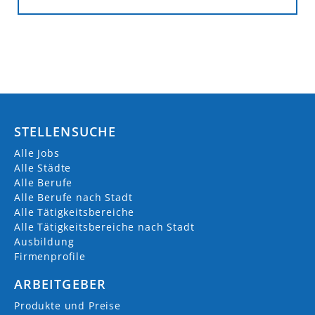
INNKLINIKUM ALTÖTTING
info@innklinikum.de
https://www.innklinikum.de/
STELLENSUCHE
+49 (0) 8671 509-0
Alle Jobs
Vinzenz-von-Paul-Str.
Alle Städte
84503 Altötting
Alle Berufe
Alle Berufe nach Stadt
Alle Tätigkeitsbereiche
AKTUELLE JOBS (
12
)
Alle Tätigkeitsbereiche nach Stadt
Ausbildung
Ausbildung m/w/d Fachkraft Küche
Firmenprofile
10.07.2026
Altötting
ARBEITGEBER
Produkte und Preise
Ausbildung m/w/d Anlagenmechaniker/in für