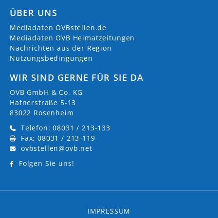
Sanitär-, Heizungs- und Klimatechnik
ÜBER UNS
03.08.2026
Altötting
Mediadaten OVBstellen.de
Mediadaten OVB Heimatzeitungen
Ausbildung Pflegefachassistenz (ab 2027) m/w/d
Nachrichten aus der Region
Nutzungsbedingungen
03.08.2026
Altötting
WIR SIND GERNE FÜR SIE DA
Ausbildung m/w/d Operationstechnische/r
OVB GmbH & Co. KG
Assistent/in
Hafnerstraße 5-13
03.08.2026
Altötting
83022 Rosenheim
Telefon: 08031 / 213-133
Ausbildung m/w/d Pflegefachperson (auch als
Fax: 08031 / 213-119
duales Studium)
ovbstellen@ovb.net
03.08.2026
Altötting
Folgen Sie uns!
Ausbildung m/w/d Köchin/Koch
03.08.2026
Altötting
IMPRESSUM