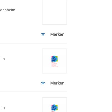
osenheim
Merken
eim
Merken
eim