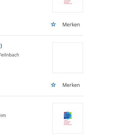
Merken
)
Feilnbach
Merken
eim