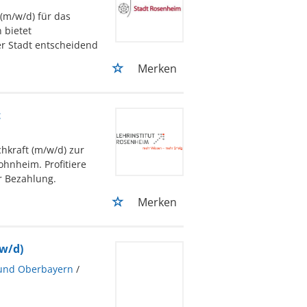
(m/w/d) für das
 bietet
er Stadt entscheidend
Merken
t
hkraft (m/w/d) zur
hnheim. Profitiere
r Bezahlung.
Merken
w/d)
und Oberbayern
/