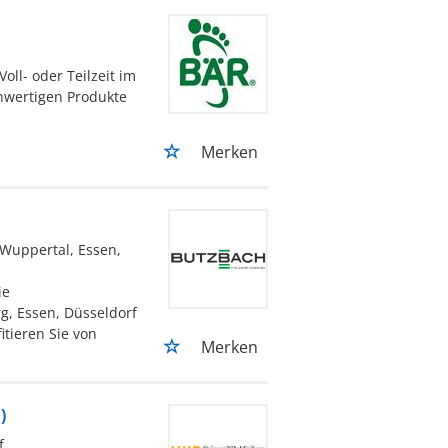
oll- oder Teilzeit im
hwertigen Produkte
Merken
 Wuppertal, Essen,
ie
g, Essen, Düsseldorf
itieren Sie von
Merken
)
f