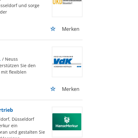
üsseldorf und sorge
 der
Merken
.
/ Neuss
terstützen Sie den
mit flexiblen
Merken
rtrieb
ldorf, Düsseldorf
erkur ein
oran und gestalten Sie