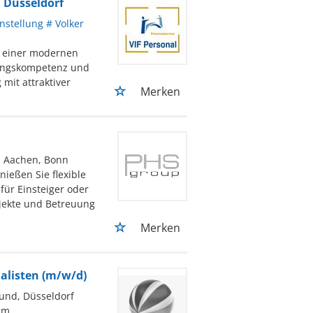
m Düsseldorf
nstellung # Volker
n einer modernen
rungskompetenz und
mit attraktiver
Merken
, Aachen, Bonn
nießen Sie flexible
 für Einsteiger oder
ojekte und Betreuung
Merken
alisten (m/w/d)
und, Düsseldorf
um