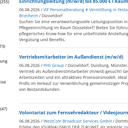
Einrichtungsleitung (m/w/d) bis 85.000 € I Rau
(255)
06.08.2026 /
VIF Personalberatung # Vermittlung in Festa
Bronheim
/ Düsseldorf
Suchen Sie eine verantwortungsvolle Leitungsposition i
Pflegeeinrichtung im Raum Düsseldorf? Bieten Sie Füh
pflegerisches Know-how für eine unbefristete Anstellung 
Vergütung und Benefits.
73)
Vertriebsmitarbeiter im Außendienst (m/w/d)
rung
06.08.2026 /
PHS Group
/ Düsseldorf, Duisburg, Münster
Vertrieb als Außendienstmitarbeiter (m/w/d) gesucht! Ge
Arbeitszeiten und ein attraktives Provisionsmodell. Ideal
hise
Profis im Verkauf zur Verwirklichung gemeinnütziger Pr
von Bestandskunden.
(47)
Volontariat zum Fernsehredakteur / Videojourn
06.08.2026 /
WestCom Broadcast Services GmbH
/ Dortm
Erlebe den JOURNALISMUS DER ZUKUNFT als Volontär z