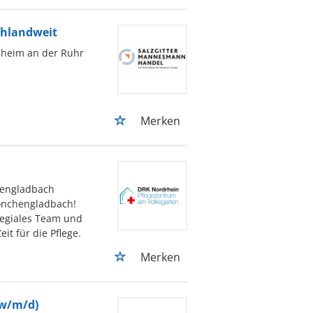
schlandweit
lheim an der Ruhr
Merken
engladbach
önchengladbach!
legiales Team und
it für die Pflege.
Merken
(w/m/d)