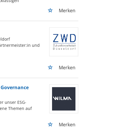
tklassigen
Merken
ldorf
ärtnermeister:in und
Merken
& Governance
er unser ESG-
gene Themen auf
Merken