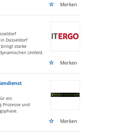
Merken
sseldorf
 in Düsseldorf
 bringt starke
d dynamischen Umfeld.
Merken
ßendienst
ür ein
g-Prozesse und
ngsphase.
Merken