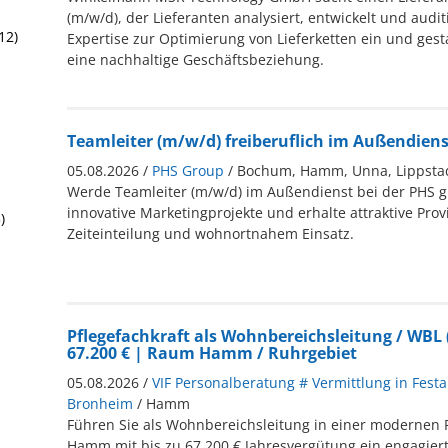
(m/w/d), der Lieferanten analysiert, entwickelt und auditi
12)
Expertise zur Optimierung von Lieferketten ein und gesta
eine nachhaltige Geschäftsbeziehung.
Teamleiter (m/w/d) freiberuflich im Außendiens
05.08.2026 /
PHS Group
/ Bochum, Hamm, Unna, Lippstad
Werde Teamleiter (m/w/d) im Außendienst bei der PHS g
innovative Marketingprojekte und erhalte attraktive Provi
)
Zeiteinteilung und wohnortnahem Einsatz.
Pflegefachkraft als Wohnbereichsleitung / WBL 
67.200 € | Raum Hamm / Ruhrgebiet
05.08.2026 /
VIF Personalberatung # Vermittlung in Festa
Bronheim
/ Hamm
Führen Sie als Wohnbereichsleitung in einer modernen P
Hamm mit bis zu 67.200 € Jahresvergütung ein engagier