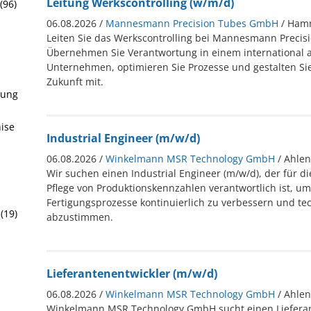
Leitung Werkscontrolling (w/m/d)
(96)
06.08.2026 /
Mannesmann Precision Tubes GmbH
/ Ha
Leiten Sie das Werkscontrolling bei Mannesmann Precis
Übernehmen Sie Verantwortung in einem international 
Unternehmen, optimieren Sie Prozesse und gestalten Sie 
Zukunft mit.
rung
hise
Industrial Engineer (m/w/d)
06.08.2026 /
Winkelmann MSR Technology GmbH
/ Ahlen
Wir suchen einen Industrial Engineer (m/w/d), der für d
Pflege von Produktionskennzahlen verantwortlich ist, u
Fertigungsprozesse kontinuierlich zu verbessern und t
(19)
abzustimmen.
Lieferantenentwickler (m/w/d)
06.08.2026 /
Winkelmann MSR Technology GmbH
/ Ahlen
Winkelmann MSR Technology GmbH sucht einen Lieferan