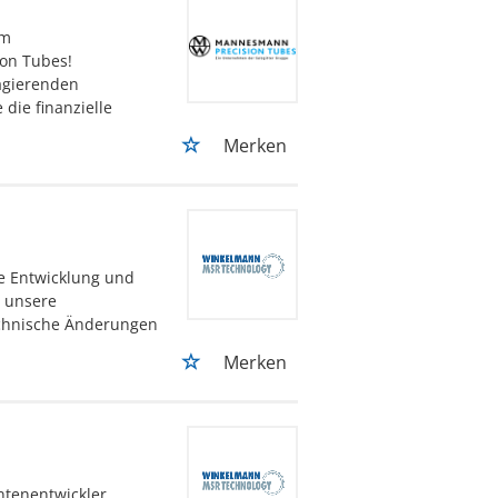
mm
ion Tubes!
agierenden
die finanzielle
Merken
ie Entwicklung und
m unsere
echnische Änderungen
Merken
tenentwickler