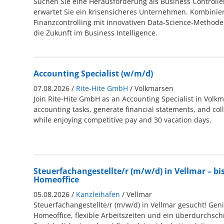
Suchen Sie eine Herausforderung als Business Controller
erwartet Sie ein krisensicheres Unternehmen. Kombinie
Finanzcontrolling mit innovativen Data-Science-Methode
die Zukunft im Business Intelligence.
Accounting Specialist (w/m/d)
07.08.2026 /
Rite-Hite GmbH
/ Volkmarsen
Join Rite-Hite GmbH as an Accounting Specialist in Volk
accounting tasks, generate financial statements, and col
while enjoying competitive pay and 30 vacation days.
Steuerfachangestellte/r (m/w/d) in Vellmar – bis
Homeoffice
05.08.2026 /
Kanzleihafen
/ Vellmar
Steuerfachangestellte/r (m/w/d) in Vellmar gesucht! Gen
Homeoffice, flexible Arbeitszeiten und ein überdurchschn