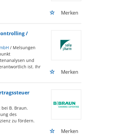
Merken
ontrolling /
GmbH
/ Melsungen
punkt
Datenanalysen und
ntwortlich ist. Ihr
Merken
rtragssteuer
 bei B. Braun.
euung des
zienz zu fördern.
Merken