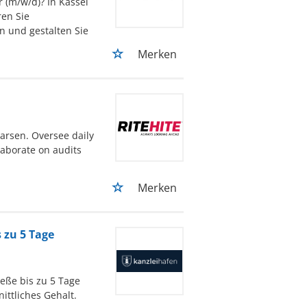
 (m/w/d)? In Kassel
ren Sie
n und gestalten Sie
Merken
marsen. Oversee daily
laborate on audits
Merken
 zu 5 Tage
ieße bis zu 5 Tage
ittliches Gehalt.