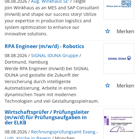
08.08.2026 /
Aug. Winkhaus SE‘
/ Telgte
Join Winkhaus as an MES and SAP Consultant
(m/w/d) and shape our success story! Utilize
your expertise in production logistics and
system optimization to enhance our
Merken
innovative solutions.
RPA Engineer (m/w/d) - Robotics
08.08.2026 /
SIGNAL IDUNA Gruppe
/
Dortmund, Hamburg
Werde RPA Engineer (m/w/d) bei SIGNAL
IDUNA und gestalte die Zukunft der
Versicherung durch intelligente
Merken
Automatisierung. Arbeite in einem
dynamischen Team mit modernen
Technologien und viel Gestaltungsspielraum.
Wirtschaftsprüfer / Prüfungsleiter
(m/w/d) für Prüfungsaufgaben in
der ELKB
08.08.2026 /
Rechnungsprüfungsamt Evang.-
Luth. Kirche in Bayern
/ München