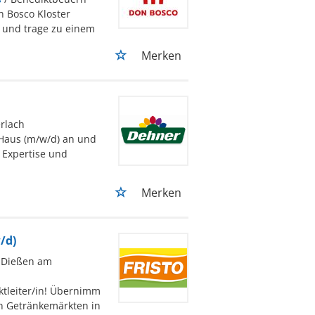
 Bosco Kloster
e und trage zu einem
Merken
erlach
 Haus (m/w/d) an und
r Expertise und
Merken
/d)
, Dießen am
ktleiter/in! Übernimm
en Getränkemärkten in