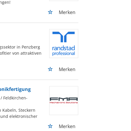
ungen!
Merken
gssektor in Penzberg
itier von attraktiven
Merken
onikfertigung
/ Feldkirchen-
n Kabeln, Steckern
und elektronischer
Merken